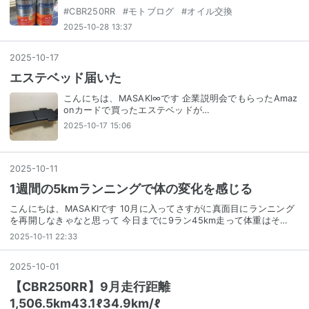
#
CBR250RR
#
モトブログ
#
オイル交換
2025-10-28 13:37
2025
-
10
-
17
エステベッド届いた
こんにちは、MASAKI∞です 企業説明会でもらったAmaz
onカードで買ったエステベッドが…
2025-10-17 15:06
2025
-
10
-
11
1週間の5kmランニングで体の変化を感じる
こんにちは、MASAKIです 10月に入ってさすがに真面目にランニング
を再開しなきゃなと思って 今日までに9ラン45km走って体重はそ…
2025-10-11 22:33
2025
-
10
-
01
【CBR250RR】9月走行距離
1,506.5km43.1ℓ34.9km/ℓ