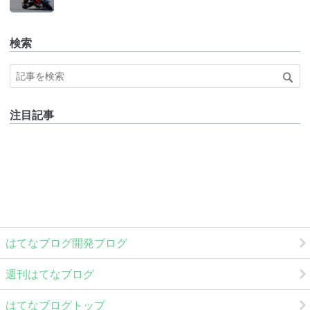
ログ
Pro
検索
注目記事
はてなブログ開発ブログ
週刊はてなブログ
はてなブログトップ