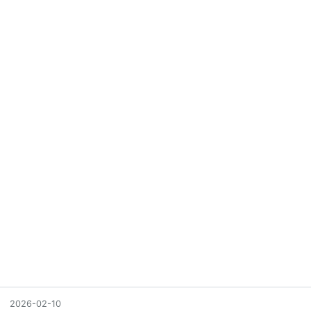
2026
-
02
-
10