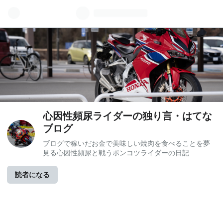
心因性頻尿ライダーの独り言・はてな
ブログ
ブログで稼いだお金で美味しい焼肉を食べることを夢
見る心因性頻尿と戦うポンコツライダーの日記
読者になる