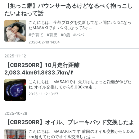
【抱っこ癖】バウンサーあるけどなるべく抱っこし
たいよねって話
こんにちは、全然ブログを更新してない間にパパになっ
たMASAKIです パパになって3ヶ…
#
子育て
#
育児
#
0歳
#
パパ
2026-02-10 14:04
2025
-
11
-
12
【CBR250RR】10月走行距離
2,083.4km61.8ℓ33.7km/ℓ
こんにちは、MASAKIです 先月はちょっと距離が伸びた
ね オイル交換してから5,000km走…
2025-11-12 13:27
2025
-
10
-
28
【CBR250RR】オイル、ブレーキパッド交換したよ
こんにちは、MASAKI∞です 前回のオイル交換から5,000
km超えてたのでオイル交換したよ…